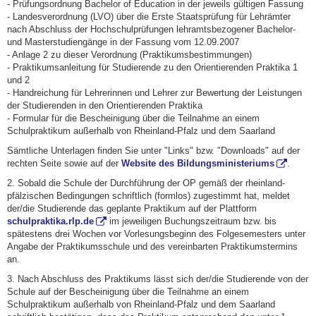
- Prüfungsordnung Bachelor of Education in der jeweils gültigen Fassung
- Landesverordnung (LVO) über die Erste Staatsprüfung für Lehrämter
nach Abschluss der Hochschulprüfungen lehramtsbezogener Bachelor-
und Masterstudiengänge in der Fassung vom 12.09.2007
- Anlage 2 zu dieser Verordnung (Praktikumsbestimmungen)
- Praktikumsanleitung für Studierende zu den Orientierenden Praktika 1
und 2
- Handreichung für Lehrerinnen und Lehrer zur Bewertung der Leistungen
der Studierenden in den Orientierenden Praktika
- Formular für die Bescheinigung über die Teilnahme an einem
Schulpraktikum außerhalb von Rheinland-Pfalz und dem Saarland
Sämtliche Unterlagen finden Sie unter "Links" bzw. "Downloads" auf der
rechten Seite sowie auf der
Website des Bildungsministeriums
.
2. Sobald die Schule der Durchführung der OP gemäß der rheinland-
pfälzischen Bedingungen schriftlich (formlos) zugestimmt hat, meldet
der/die Studierende das geplante Praktikum auf der Plattform
schulpraktika.rlp.de
im jeweiligen Buchungszeitraum bzw. bis
spätestens drei Wochen vor Vorlesungsbeginn des Folgesemesters unter
Angabe der Praktikumsschule und des vereinbarten Praktikumstermins
an.
3. Nach Abschluss des Praktikums lässt sich der/die Studierende von der
Schule auf der Bescheinigung über die Teilnahme an einem
Schulpraktikum außerhalb von Rheinland-Pfalz und dem Saarland