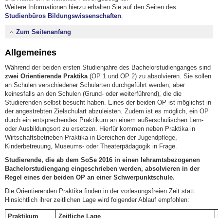
Weitere Informationen hierzu erhalten Sie auf den Seiten des
Studienbüros Bildungswissenschaften
.
Zum Seitenanfang
Allgemeines
Während der beiden ersten Studienjahre des Bachelorstudienganges sind
zwei Orientierende Praktika
(OP 1 und OP 2) zu absolvieren. Sie sollen
an Schulen verschiedener Schularten durchgeführt werden, aber
keinesfalls an den Schulen (Grund- oder weiterführend), die die
Studierenden selbst besucht haben. Eines der beiden OP ist möglichst in
der angestrebten Zielschulart abzuleisten. Zudem ist es möglich, ein OP
durch ein entsprechendes Praktikum an einem außerschulischen Lern-
oder Ausbildungsort zu ersetzen. Hierfür kommen neben Praktika in
Wirtschaftsbetrieben Praktika in Bereichen der Jugendpflege,
Kinderbetreuung, Museums- oder Theaterpädagogik in Frage.
Studierende, die ab dem SoSe 2016 in einen lehramtsbezogenen
Bachelorstudiengang eingeschrieben werden, absolvieren in der
Regel eines der beiden OP an einer Schwerpunktschule.
Die Orientierenden Praktika finden in der vorlesungsfreien Zeit statt.
Hinsichtlich ihrer zeitlichen Lage wird folgender Ablauf empfohlen:
Praktikum
Zeitliche Lage