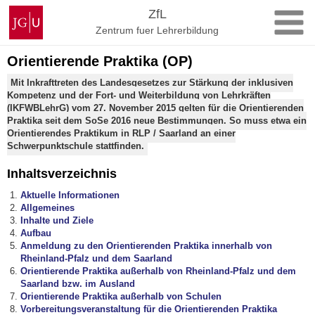
Zum
Johannes
ZfL
Inhalt
Gutenberg-
Zentrum fuer Lehrerbildung
springen
Universität
Mainz
Orientierende Praktika (OP)
Mit Inkrafttreten des Landesgesetzes zur Stärkung der inklusiven
Kompetenz und der Fort- und Weiterbildung von Lehrkräften
(IKFWBLehrG) vom 27. November 2015 gelten für die Orientierenden
Praktika seit dem SoSe 2016 neue Bestimmungen. So muss etwa ein
Orientierendes Praktikum in RLP / Saarland an einer
Schwerpunktschule stattfinden.
Inhaltsverzeichnis
Aktuelle Informationen
Allgemeines
Inhalte und Ziele
Aufbau
Anmeldung zu den Orientierenden Praktika innerhalb von
Rheinland-Pfalz und dem Saarland
Orientierende Praktika außerhalb von Rheinland-Pfalz und dem
Saarland bzw. im Ausland
Orientierende Praktika außerhalb von Schulen
Vorbereitungsveranstaltung für die Orientierenden Praktika