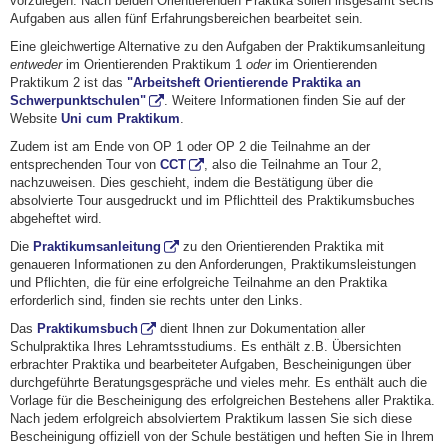
vorzulegen. Nach beiden Orientierenden Praktika sollen insgesamt sechs
Aufgaben aus allen fünf Erfahrungsbereichen bearbeitet sein.
Eine gleichwertige Alternative zu den Aufgaben der Praktikumsanleitung
entweder
im Orientierenden Praktikum 1
oder
im Orientierenden
Praktikum 2 ist das
"
Arbeitsheft
Orientierende Praktika an
Schwerpunktschulen"
. Weitere Informationen finden Sie auf der
Website
Uni cum Praktikum
.
Zudem ist am Ende von OP 1 oder OP 2 die Teilnahme an der
entsprechenden Tour von
CCT
, also die Teilnahme an Tour 2,
nachzuweisen. Dies geschieht, indem die Bestätigung über die
absolvierte Tour ausgedruckt und im Pflichtteil des Praktikumsbuches
abgeheftet wird.
Die
Praktikumsanleitung
zu den Orientierenden Praktika mit
genaueren Informationen zu den Anforderungen, Praktikumsleistungen
und Pflichten, die für eine erfolgreiche Teilnahme an den Praktika
erforderlich sind, finden sie rechts unter den Links.
Das
Praktikumsbuch
dient Ihnen zur Dokumentation aller
Schulpraktika Ihres Lehramtsstudiums. Es enthält z.B. Übersichten
erbrachter Praktika und bearbeiteter Aufgaben, Bescheinigungen über
durchgeführte Beratungsgespräche und vieles mehr. Es enthält auch die
Vorlage für die Bescheinigung des erfolgreichen Bestehens aller Praktika.
Nach jedem erfolgreich absolviertem Praktikum lassen Sie sich diese
Bescheinigung offiziell von der Schule bestätigen und heften Sie in Ihrem