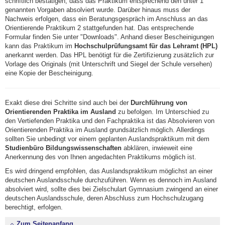
schriftlich bestätigen, dass das Praktikum entsprechend den unter 1
genannten Vorgaben absolviert wurde. Darüber hinaus muss der
Nachweis erfolgen, dass ein Beratungsgespräch im Anschluss an das
Orientierende Praktikum 2 stattgefunden hat. Das entsprechende
Formular finden Sie unter "Downloads". Anhand dieser Bescheinigungen
kann das Praktikum im
Hochschulprüfungsamt für das Lehramt (HPL)
anerkannt werden. Das HPL benötigt für die Zertifizierung zusätzlich zur
Vorlage des Originals (mit Unterschrift und Siegel der Schule versehen)
eine Kopie der Bescheinigung.
Exakt diese drei Schritte sind auch bei der
Durchführung von
Orientierenden Praktika im Ausland
zu befolgen. Im Unterschied zu
den Vertiefenden Praktika und den Fachpraktika ist das Absolvieren von
Orientierenden Praktika im Ausland grundsätzlich möglich. Allerdings
sollten Sie unbedingt vor einem geplanten Auslandspraktikum mit dem
Studienbüro Bildungswissenschaften
abklären, inwieweit eine
Anerkennung des von Ihnen angedachten Praktikums möglich ist.
Es wird dringend empfohlen, das Auslandspraktikum möglichst an einer
deutschen Auslandsschule durchzuführen. Wenn es dennoch im Ausland
absolviert wird, sollte dies bei Zielschulart Gymnasium zwingend an einer
deutschen Auslandsschule, deren Abschluss zum Hochschulzugang
berechtigt, erfolgen.
Zum Seitenanfang