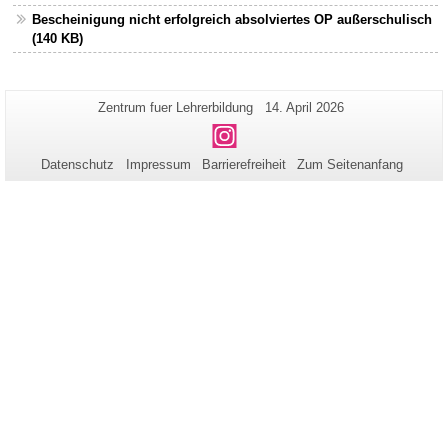
Bescheinigung nicht erfolgreich absolviertes OP außerschulisch
(140 KB)
Zusätzliche
Seiten-
Letzte
Zentrum fuer Lehrerbildung
14. April 2026
Name:
Aktualisierung:
Informationen
Instagram
zu
Datenschutz
Impressum
Barrierefreiheit
Zum Seitenanfang
dieser
Seite