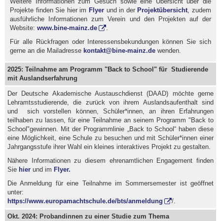
Weitere Informationen zum Gesuch sowie eine Übersicht über die
Projekte finden Sie hier im
Flyer
und in der
Projektübersicht
, zudem
ausführliche Informationen zum Verein und den Projekten auf der
Website:
www.bine-mainz.de
.
Für alle Rückfragen oder Interessensbekundungen können Sie sich
gerne an die Mailadresse
kontakt@bine-mainz.de
wenden.
2025: Teilnahme am Programm "Back to School" für Studierende
mit Auslandserfahrung
Der Deutsche Akademische Austauschdienst (DAAD) möchte gerne
Lehramtsstudierende, die zurück von ihrem Auslandsaufenthalt sind
und sich vorstellen können, Schüler*innen, an ihren Erfahrungen
teilhaben zu lassen, für eine Teilnahme an seinem Programm "Back to
School"gewinnen. Mit der Programmlinie „Back to School“ haben diese
eine Möglichkeit, eine Schule zu besuchen und mit Schüler*innen einer
Jahrgangsstufe ihrer Wahl ein kleines interaktives Projekt zu gestalten.
Nähere Informationen zu diesem ehrenamtlichen Engagement finden
Sie
hier
und im
Flyer.
Die Anmeldung für eine Teilnahme im Sommersemester ist geöffnet
unter:
https://www.europamachtschule.de/bts/anmeldung
/.
Okt. 2024: Probandinnen zu einer Studie zum Thema