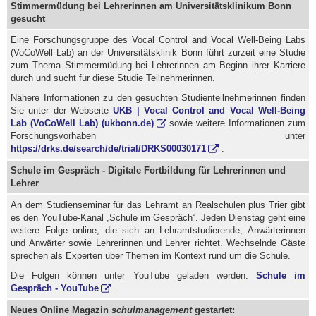
Stimmermüdung bei Lehrerinnen am Universitätsklinikum Bonn
gesucht
Eine Forschungsgruppe des Vocal Control and Vocal Well-Being Labs
(VoCoWell Lab) an der Universitätsklinik Bonn führt zurzeit eine Studie
zum Thema Stimmermüdung bei Lehrerinnen am Beginn ihrer Karriere
durch und sucht für diese Studie Teilnehmerinnen.
Nähere Informationen zu den gesuchten Studienteilnehmerinnen finden
Sie unter der Webseite
UKB | Vocal Control and Vocal Well-Being
Lab (VoCoWell Lab) (ukbonn.de)
sowie weitere Informationen zum
Forschungsvorhaben unter
https://drks.de/search/de/trial/DRKS00030171
.
Schule im Gespräch - Digitale Fortbildung für Lehrerinnen und
Lehrer
An dem Studienseminar für das Lehramt an Realschulen plus Trier gibt
es den YouTube-Kanal „Schule im Gespräch“. Jeden Dienstag geht eine
weitere Folge online, die sich an Lehramtstudierende, Anwärterinnen
und Anwärter sowie Lehrerinnen und Lehrer richtet. Wechselnde Gäste
sprechen als Experten über Themen im Kontext rund um die Schule.
Die Folgen können unter YouTube geladen werden:
Schule im
Gespräch - YouTube
.
Neues Online Magazin
schulmanagement
gestartet: