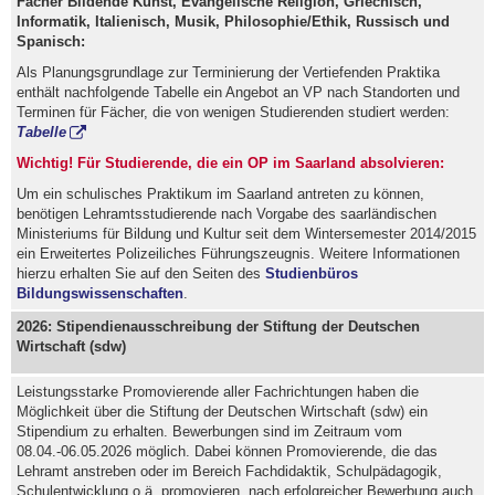
Fächer Bildende Kunst, Evangelische Religion, Griechisch,
Informatik, Italienisch, Musik, Philosophie/Ethik, Russisch und
Spanisch:
Als Planungsgrundlage zur Terminierung der Vertiefenden Praktika
enthält nachfolgende Tabelle ein Angebot an VP nach Standorten und
Terminen für Fächer, die von wenigen Studierenden studiert werden:
Tabelle
Wichtig!
Für Studierende, die ein OP im Saarland absolvieren:
Um ein schulisches Praktikum im Saarland antreten zu können,
benötigen Lehramtsstudierende nach Vorgabe des saarländischen
Ministeriums für Bildung und Kultur seit dem Wintersemester 2014/2015
ein Erweitertes Polizeiliches Führungszeugnis. Weitere Informationen
hierzu erhalten Sie auf den Seiten des
Studienbüros
Bildungswissenschaften
.
2026: Stipendienausschreibung der Stiftung der Deutschen
Wirtschaft (sdw)
Leistungsstarke Promovierende aller Fachrichtungen haben die
Möglichkeit über die Stiftung der Deutschen Wirtschaft (sdw) ein
Stipendium zu erhalten. Bewerbungen sind im Zeitraum vom
08.04.-06.05.2026 möglich. Dabei können Promovierende, die das
Lehramt anstreben oder im Bereich Fachdidaktik, Schulpädagogik,
Schulentwicklung o.ä. promovieren, nach erfolgreicher Bewerbung auch