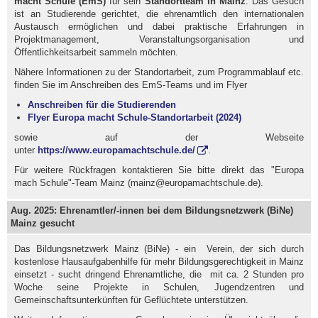
macht Schule (EmS)
für sein
Standortteam in Mainz
. Das Gesuch
ist an Studierende gerichtet, die ehrenamtlich den internationalen
Austausch ermöglichen und dabei praktische Erfahrungen in
Projektmanagement, Veranstaltungsorganisation und
Öffentlichkeitsarbeit sammeln möchten.
Nähere Informationen zu der Standortarbeit, zum Programmablauf etc.
finden Sie im Anschreiben des EmS-Teams und im Flyer
Anschreiben für die Studierenden
Flyer Europa macht Schule-Standortarbeit (2024)
sowie auf der Webseite
unter
https://www.europamachtschule.de/
.
Für weitere Rückfragen kontaktieren Sie bitte direkt das "Europa
mach Schule"-Team Mainz (mainz@europamachtschule.de).
Aug. 2025: Ehrenamtler/-innen bei dem Bildungsnetzwerk (BiNe)
Mainz gesucht
Das Bildungsnetzwerk Mainz (BiNe) - ein Verein, der sich durch
kostenlose Hausaufgabenhilfe für mehr Bildungsgerechtigkeit in Mainz
einsetzt - sucht dringend Ehrenamtliche, die mit ca. 2 Stunden pro
Woche seine Projekte in Schulen, Jugendzentren und
Gemeinschaftsunterkünften für Geflüchtete unterstützen.