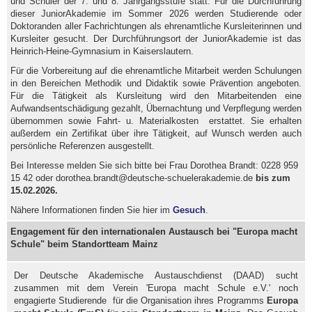
und Schüler der 7. und 8. Jahrgangsstufe statt. Für die Durchführung
dieser JuniorAkademie im Sommer 2026 werden Studierende oder
Doktoranden aller Fachrichtungen als ehrenamtliche Kursleiterinnen und
Kursleiter gesucht. Der Durchführungsort der JuniorAkademie ist das
Heinrich-Heine-Gymnasium in Kaiserslautern.
Für die Vorbereitung auf die ehrenamtliche Mitarbeit werden Schulungen
in den Bereichen Methodik und Didaktik sowie Prävention angeboten.
Für die Tätigkeit als Kursleitung wird den Mitarbeitenden eine
Aufwandsentschädigung gezahlt, Übernachtung und Verpflegung werden
übernommen sowie Fahrt- u. Materialkosten erstattet. Sie erhalten
außerdem ein Zertifikat über ihre Tätigkeit, auf Wunsch werden auch
persönliche Referenzen ausgestellt.
Bei Interesse melden Sie sich bitte bei Frau Dorothea Brandt: 0228 959
15 42 oder dorothea.brandt@deutsche-schuelerakademie.de
bis zum
15.02.2026.
Nähere Informationen finden Sie hier im
Gesuch
.
Engagement für den internationalen Austausch bei "Europa macht
Schule" beim Standortteam Mainz
Der Deutsche Akademische Austauschdienst (DAAD) sucht
zusammen mit dem Verein 'Europa macht Schule e.V.' noch
engagierte Studierende für die Organisation ihres Programms
Europa