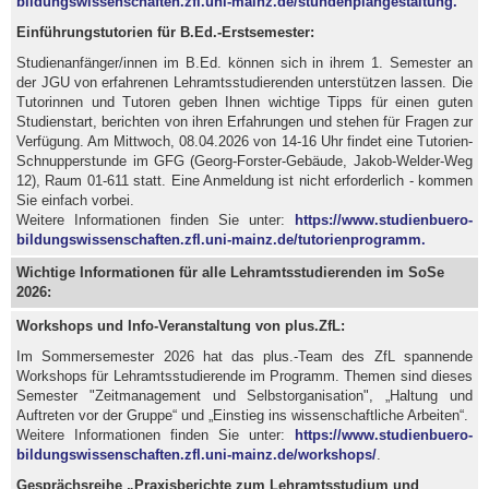
bildungswissenschaften.zfl.uni-mainz.de/stundenplangestaltung.
Einführungstutorien für B.Ed.-Erstsemester:
Studienanfänger/innen im B.Ed. können sich in ihrem 1. Semester an
der JGU von erfahrenen Lehramtsstudierenden unterstützen lassen. Die
Tutorinnen und Tutoren geben Ihnen wichtige Tipps für einen guten
Studienstart, berichten von ihren Erfahrungen und stehen für Fragen zur
Verfügung. Am Mittwoch, 08.04.2026 von 14-16 Uhr findet eine Tutorien-
Schnupperstunde im GFG (Georg-Forster-Gebäude, Jakob-Welder-Weg
12), Raum 01-611 statt. Eine Anmeldung ist nicht erforderlich - kommen
Sie einfach vorbei.
Weitere Informationen finden Sie unter:
https://www.studienbuero-
bildungswissenschaften.zfl.uni-mainz.de/tutorienprogramm.
Wichtige Informationen für alle Lehramtsstudierenden im SoSe
2026:
Workshops und Info-Veranstaltung von plus.ZfL
:
Im Sommersemester 2026 hat das plus.-Team des ZfL spannende
Workshops für Lehramtsstudierende im Programm. Themen sind dieses
Semester "Zeitmanagement und Selbstorganisation", „Haltung und
Auftreten vor der Gruppe“ und „Einstieg ins wissenschaftliche Arbeiten“.
Weitere Informationen finden Sie unter:
https://www.studienbuero-
bildungswissenschaften.zfl.uni-mainz.de/workshops/
.
Gesprächsreihe „Praxisberichte zum Lehramtsstudium und