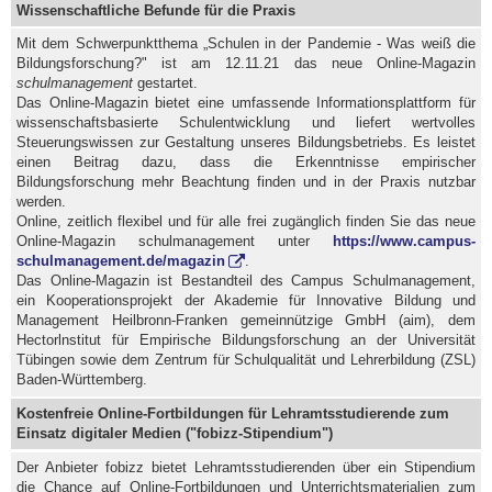
Wissenschaftliche Befunde für die Praxis
Mit dem Schwerpunktthema „Schulen in der Pandemie - Was weiß die
Bildungsforschung?" ist am 12.11.21 das neue Online-Magazin
schulmanagement
gestartet.
Das Online-Magazin bietet eine umfassende Informationsplattform für
wissenschaftsbasierte Schulentwicklung und liefert wertvolles
Steuerungswissen zur Gestaltung unseres Bildungsbetriebs. Es leistet
einen Beitrag dazu, dass die Erkenntnisse empirischer
Bildungsforschung mehr Beachtung finden und in der Praxis nutzbar
werden.
Online, zeitlich flexibel und für alle frei zugänglich finden Sie das neue
Online-Magazin schulmanagement unter
https://www.campus-
schulmanagement.de/magazin
.
Das Online-Magazin ist Bestandteil des Campus Schulmanagement,
ein Kooperationsprojekt der Akademie für Innovative Bildung und
Management Heilbronn-Franken gemeinnützige GmbH (aim), dem
Hector­lnstitut für Empirische Bildungsforschung an der Universität
Tübingen sowie dem Zentrum für Schulqualität und Lehrerbildung (ZSL)
Baden-Württemberg.
Kostenfreie Online-Fortbildungen für Lehramtsstudierende zum
Einsatz digitaler Medien ("fobizz-Stipendium")
Der Anbieter fobizz bietet Lehramtsstudierenden über ein Stipendium
die Chance auf Online-Fortbildungen und Unterrichtsmaterialien zum