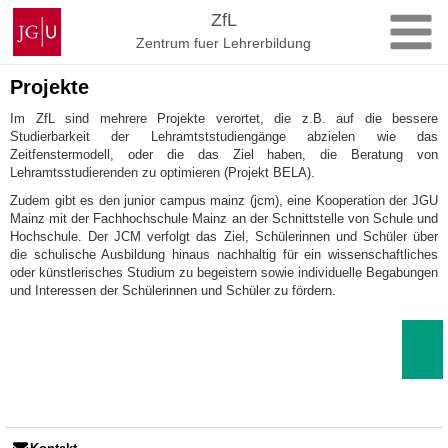
Zum
Johannes
ZfL
Inhalt
Gutenberg-
Zentrum fuer Lehrerbildung
springen
Universität
Mainz
Projekte
Im ZfL sind mehrere Projekte verortet, die z.B. auf die bessere
Studierbarkeit der Lehramtststudiengänge abzielen wie das
Zeitfenstermodell, oder die das Ziel haben, die Beratung von
Lehramtsstudierenden zu optimieren (Projekt BELA).
Zudem gibt es den junior campus mainz (jcm), eine Kooperation der JGU
Mainz mit der Fachhochschule Mainz an der Schnittstelle von Schule und
Hochschule. Der JCM verfolgt das Ziel, Schülerinnen und Schüler über
die schulische Ausbildung hinaus nachhaltig für ein wissenschaftliches
oder künstlerisches Studium zu begeistern sowie individuelle Begabungen
und Interessen der Schülerinnen und Schüler zu fördern.