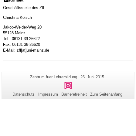
Kontakt
Geschäftsstelle des ZfL
Christina Kölsch
Jakob-Welder-Weg 20
55128 Mainz
Tel.: 06131 39-26622
Fax: 06131 39-26620
E-Mail: zfl[at]uni-mainz.de
Zusätzliche
Seiten-
Letzte
Zentrum fuer Lehrerbildung
26. Juni 2015
Name:
Aktualisierung:
Informationen
Instagram
zu
Datenschutz
Impressum
Barrierefreiheit
Zum Seitenanfang
dieser
Seite