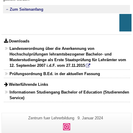
Zum Seitenanfang
Downloads
Landesverordnung über die Anerkennung von
Hochschulprüfungen lehramtsbezogener Bachelor- und
Masterstudiengänge als Erste Staatsprüfung für Lehrämter vom
12. September 2007 i.d.F. vom 27.11.2015
Prüfungsordnung B.Ed. in der aktuellen Fassung
Weiterführende Links
Informationen Studiengang Bachelor of Education (Studierenden
Service)
Zusätzliche
Seiten-
Letzte
Zentrum fuer Lehrerbildung
9. Januar 2024
Name:
Aktualisierung:
Informationen
Instagram
zu