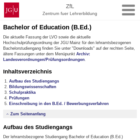
Zum
Johannes
ZfL
Inhalt
Gutenberg-
Zentrum fuer Lehrerbildung
springen
Universität
Mainz
Bachelor of Education (B.Ed.)
Die aktuelle Fassung der LVO sowie die aktuelle
Hochschulprüfungsordnung der JGU Mainz für den lehramtsbezogenen
Bachelorstudiengang finden Sie unter "Downloads" auf der rechten Seite,
ältere Fassungen unter dem Menüpunkt
Archiv:
Landesverordnungen/Prüfungsordnungen
.
Inhaltsverzeichnis
Aufbau des Studiengangs
Bildungswissenschaften
Schulpraktika
Prüfungen
Einschreibung in den B.Ed. / Bewerbungsverfahren
Zum Seitenanfang
Aufbau des Studiengangs
Der lehramtsbezogene Studiengang Bachelor of Education (B.Ed.)