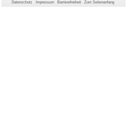
Datenschutz
Impressum
Barrierefreiheit
Zum Seitenanfang
dieser
Seite