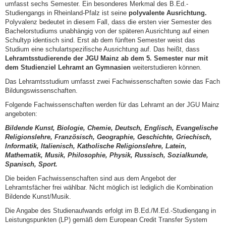
umfasst sechs Semester. Ein besonderes Merkmal des B.Ed.-
Studiengangs in Rheinland-Pfalz ist seine
polyvalente Ausrichtung.
Polyvalenz bedeutet in diesem Fall, dass die ersten vier Semester des
Bachelorstudiums unabhängig von der späteren Ausrichtung auf einen
Schultyp identisch sind. Erst ab dem fünften Semester weist das
Studium eine schulartspezifische Ausrichtung auf. Das heißt, dass
Lehramtsstudierende der JGU Mainz ab dem 5. Semester nur mit
dem Studienziel Lehramt an Gymnasien
weiterstudieren können.
Das Lehramtsstudium umfasst zwei Fachwissenschaften sowie das Fach
Bildungswissenschaften.
Folgende Fachwissenschaften werden für das Lehramt an der JGU Mainz
angeboten:
Bildende Kunst, Biologie, Chemie, Deutsch, Englisch, Evangelische
Religionslehre, Französisch, Geographie, Geschichte, Griechisch,
Informatik, Italienisch, Katholische Religionslehre, Latein,
Mathematik, Musik, Philosophie, Physik, Russisch, Sozialkunde,
Spanisch, Sport.
Die beiden Fachwissenschaften sind aus dem Angebot der
Lehramtsfächer frei wählbar. Nicht möglich ist lediglich die Kombination
Bildende Kunst/Musik.
Die Angabe des Studienaufwands erfolgt im B.Ed./M.Ed.-Studiengang in
Leistungspunkten (LP) gemäß dem European Credit Transfer System