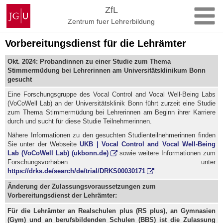
Zum
Johannes
ZfL
Inhalt
Gutenberg-
Zentrum fuer Lehrerbildung
springen
Universität
Mainz
Vorbereitungsdienst für die Lehrämter
Okt. 2024: Probandinnen zu einer Studie zum Thema
Stimmermüdung bei Lehrerinnen am Universitätsklinikum Bonn
gesucht
Eine Forschungsgruppe des Vocal Control and Vocal Well-Being Labs
(VoCoWell Lab) an der Universitätsklinik Bonn führt zurzeit eine Studie
zum Thema Stimmermüdung bei Lehrerinnen am Beginn ihrer Karriere
durch und sucht für diese Studie Teilnehmerinnen.
Nähere Informationen zu den gesuchten Studienteilnehmerinnen finden
Sie unter der Webseite
UKB | Vocal Control and Vocal Well-Being
Lab (VoCoWell Lab) (ukbonn.de)
sowie weitere Informationen zum
Forschungsvorhaben unter
https://drks.de/search/de/trial/DRKS00030171
.
Änderung der Zulassungsvoraussetzungen zum
Vorbereitungsdienst der Lehrämter:
Für die Lehrämter an
Realschulen plus (RS plus), an Gymnasien
(Gym) und an berufsbildenden Schulen (BBS) ist
die Zulassung