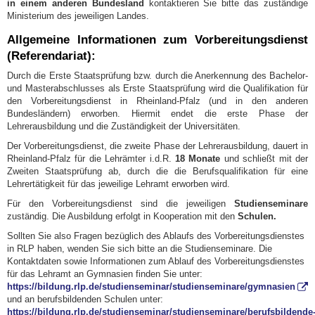
in einem anderen Bundesland
kontaktieren Sie bitte das zuständige
Ministerium des jeweiligen Landes.
Allgemeine Informationen zum Vorbereitungsdienst
(Referendariat):
Durch die Erste Staatsprüfung bzw. durch die Anerkennung des Bachelor-
und Masterabschlusses als Erste Staatsprüfung wird die Qualifikation für
den Vorbereitungsdienst in Rheinland-Pfalz (und in den anderen
Bundesländern) erworben. Hiermit endet die erste Phase der
Lehrerausbildung und die Zuständigkeit der Universitäten.
Der Vorbereitungsdienst, die zweite Phase der Lehrerausbildung, dauert in
Rheinland-Pfalz für die Lehrämter i.d.R.
18 Monate
und schließt mit der
Zweiten Staatsprüfung ab, durch die die Berufsqualifikation für eine
Lehrertätigkeit für das jeweilige Lehramt erworben wird.
Für den Vorbereitungsdienst sind die jeweiligen
Studienseminare
zuständig. Die Ausbildung erfolgt in Kooperation mit den
Schulen.
Sollten Sie also Fragen bezüglich des Ablaufs des Vorbereitungsdienstes
in RLP haben, wenden Sie sich bitte an die Studienseminare. Die
Kontaktdaten sowie Informationen zum Ablauf des Vorbereitungsdienstes
für das Lehramt an Gymnasien finden Sie unter:
https://bildung.rlp.de/studienseminar/studienseminare/gymnasien
und an berufsbildenden Schulen unter:
https://bildung.rlp.de/studienseminar/studienseminare/berufsbildende