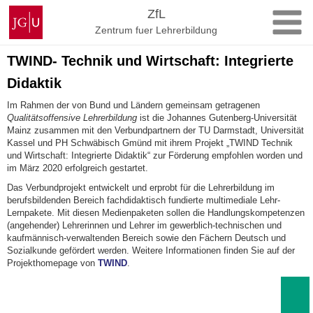
Zum
Johannes
ZfL
Inhalt
Gutenberg-
Zentrum fuer Lehrerbildung
springen
Universität
Mainz
TWIND- Technik und Wirtschaft: Integrierte
Didaktik
Im Rahmen der von Bund und Ländern gemeinsam getragenen
Qualitätsoffensive Lehrerbildung
ist die Johannes Gutenberg-Universität
Mainz zusammen mit den Verbundpartnern der TU Darmstadt, Universität
Kassel und PH Schwäbisch Gmünd mit ihrem Projekt „TWIND Technik
und Wirtschaft: Integrierte Didaktik“ zur Förderung empfohlen worden und
im März 2020 erfolgreich gestartet.
Das Verbundprojekt entwickelt und erprobt für die Lehrerbildung im
berufsbildenden Bereich fachdidaktisch fundierte multimediale Lehr-
Lernpakete. Mit diesen Medienpaketen sollen die Handlungskompetenzen
(angehender) Lehrerinnen und Lehrer im gewerblich-technischen und
kaufmännisch-verwaltenden Bereich sowie den Fächern Deutsch und
Sozialkunde gefördert werden. Weitere Informationen finden Sie auf der
Projekthomepage von
TWIND
.