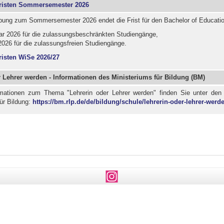
risten Sommersemester 2026
bung zum Sommersemester 2026 endet die Frist für den Bachelor of Educati
ar 2026 für die zulassungsbeschränkten Studiengänge,
2026 für die zulassungsfreien Studiengänge.
isten WiSe 2026/27
 Lehrer werden - Informationen des Ministeriums für Bildung (BM)
rmationen zum Thema "Lehrerin oder Lehrer werden" finden Sie unter de
ür Bildung:
https://bm.rlp.de/de/bildung/schule/lehrerin-oder-lehrer-werde
Instagram