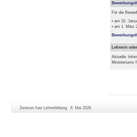
Bewerbungsf
Für die Bewer
• am 15. Janu
• am 1. März 
Bewerbungsfr
Lehrerin oder
Aktuelle Info
Ministeriums f
Zusätzliche
Seiten-
Letzte
Zentrum fuer Lehrerbildung
8. Mai 2026
Informationen
Name:
Aktualisierung:
zu
dieser
Seite