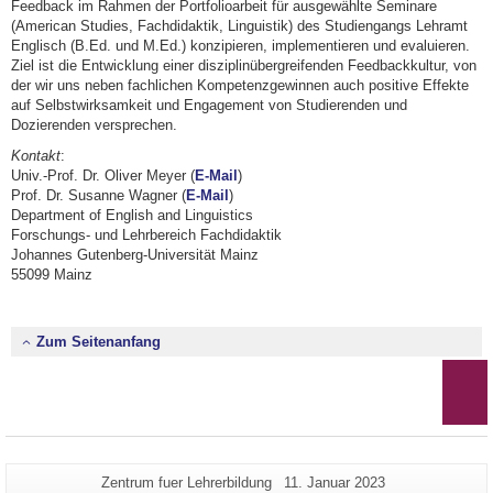
Feedback im Rahmen der Portfolioarbeit für ausgewählte Seminare
(American Studies, Fachdidaktik, Linguistik) des Studiengangs Lehramt
Englisch (B.Ed. und M.Ed.) konzipieren, implementieren und evaluieren.
Ziel ist die Entwicklung einer disziplinübergreifenden Feedbackkultur, von
der wir uns neben fachlichen Kompetenzgewinnen auch positive Effekte
auf Selbstwirksamkeit und Engagement von Studierenden und
Dozierenden versprechen.
Kontakt
:
Univ.-Prof. Dr. Oliver Meyer (
E-Mail
)
Prof. Dr. Susanne Wagner (
E-Mail
)
Department of English and Linguistics
Forschungs- und Lehrbereich Fachdidaktik
Johannes Gutenberg-Universität Mainz
55099 Mainz
Zum Seitenanfang
Zusätzliche
Seiten-
Letzte
Zentrum fuer Lehrerbildung
11. Januar 2023