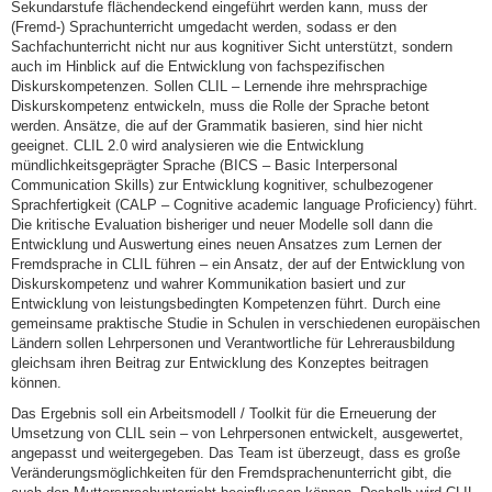
Sekundarstufe flächendeckend eingeführt werden kann, muss der
(Fremd-) Sprachunterricht umgedacht werden, sodass er den
Sachfachunterricht nicht nur aus kognitiver Sicht unterstützt, sondern
auch im Hinblick auf die Entwicklung von fachspezifischen
Diskurskompetenzen. Sollen CLIL – Lernende ihre mehrsprachige
Diskurskompetenz entwickeln, muss die Rolle der Sprache betont
werden. Ansätze, die auf der Grammatik basieren, sind hier nicht
geeignet. CLIL 2.0 wird analysieren wie die Entwicklung
mündlichkeitsgeprägter Sprache (BICS – Basic Interpersonal
Communication Skills) zur Entwicklung kognitiver, schulbezogener
Sprachfertigkeit (CALP – Cognitive academic language Proficiency) führt.
Die kritische Evaluation bisheriger und neuer Modelle soll dann die
Entwicklung und Auswertung eines neuen Ansatzes zum Lernen der
Fremdsprache in CLIL führen – ein Ansatz, der auf der Entwicklung von
Diskurskompetenz und wahrer Kommunikation basiert und zur
Entwicklung von leistungsbedingten Kompetenzen führt. Durch eine
gemeinsame praktische Studie in Schulen in verschiedenen europäischen
Ländern sollen Lehrpersonen und Verantwortliche für Lehrerausbildung
gleichsam ihren Beitrag zur Entwicklung des Konzeptes beitragen
können.
Das Ergebnis soll ein Arbeitsmodell / Toolkit für die Erneuerung der
Umsetzung von CLIL sein – von Lehrpersonen entwickelt, ausgewertet,
angepasst und weitergegeben. Das Team ist überzeugt, dass es große
Veränderungsmöglichkeiten für den Fremdsprachenunterricht gibt, die