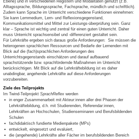
Ebene) und in verschiedenen Registern und Modalitäten genutzt (z.B.
Alltagssprache, Bildungssprache, Fachsprache, mündlich und schriftlich).
Zudem kann Sprache im Unterricht verschiedene Funktionen einnehmen:
Sie kann Lernmedium, Lern- und Reflexionsgegenstand,
Kommunikationsmittel und Mittel zur Leistungs-überprüfung sein. Ganz
klar – Sprache ist wichtig und zentral für einen guten Unterricht. Daher
muss Unterricht sprachsensibel und -differenziert gestaltet sein.
Für Lehrkräfte ergeben sich daraus große Anforderungen: Sie müssen die
heterogenen sprachlichen Ressourcen und Bedarfe der Lernenden mit
Blick auf die (fach)sprachlichen Anforderungen des
Unterrichtsgegenstands einschätzen und darauf aufbauend
sprachstützende bzw. sprachfördernde Maßnahmen im Unterricht
berücksichtigen. Mit Blick auf die Lehrkräftebildung ist es daher
unabdingbar, angehende Lehrkräfte auf diese Anforderungen
vorzubereiten.
Ziele des Teilprojekts
Im Twind-Teilprojekt
SprachReflex
werden
in enger Zusammenarbeit mit Akteur:innen aller drei Phasen der
Lehrkräftebildung, d.h. mit Studierenden, Referendar:innen,
Lehrkräften an Hochschulen, Studienseminaren und Berufsbildenden
Schulen
fachdidaktisch fundierte Medienpakete (MPs)
entwickelt, eingesetzt und evaluiert,
die (angehende) Lehrkräfte aller Fächer im berufsbildenden Bereich