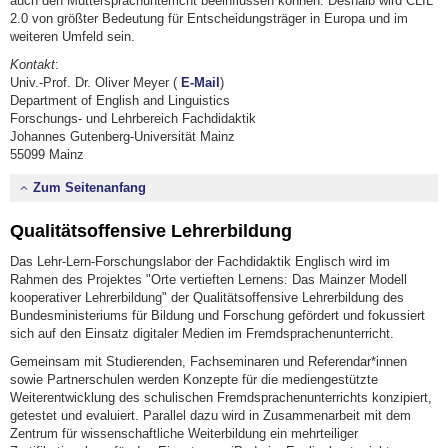
auch den Muttersprachunterricht beeinflussen können. Deshalb wird CLIL
2.0 von größter Bedeutung für Entscheidungsträger in Europa und im
weiteren Umfeld sein.
Kontakt
:
Univ.-Prof. Dr. Oliver Meyer (
E-Mail
)
Department of English and Linguistics
Forschungs- und Lehrbereich Fachdidaktik
Johannes Gutenberg-Universität Mainz
55099 Mainz
Zum Seitenanfang
Qualitätsoffensive Lehrerbildung
Das Lehr-Lern-Forschungslabor der Fachdidaktik Englisch wird im
Rahmen des Projektes "Orte vertieften Lernens: Das Mainzer Modell
kooperativer Lehrerbildung" der Qualitätsoffensive Lehrerbildung des
Bundesministeriums für Bildung und Forschung gefördert und fokussiert
sich auf den Einsatz digitaler Medien im Fremdsprachenunterricht.
Gemeinsam mit Studierenden, Fachseminaren und Referendar*innen
sowie Partnerschulen werden Konzepte für die mediengestützte
Weiterentwicklung des schulischen Fremdsprachenunterrichts konzipiert,
getestet und evaluiert. Parallel dazu wird in Zusammenarbeit mit dem
Zentrum für wissenschaftliche Weiterbildung ein mehrteiliger