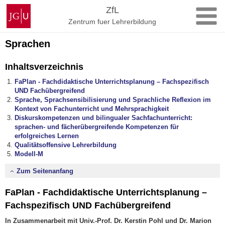
Zum
Johannes
ZfL
Inhalt
Gutenberg-
Zentrum fuer Lehrerbildung
springen
Universität
Mainz
Sprachen
Inhaltsverzeichnis
FaPlan - Fachdidaktische Unterrichtsplanung – Fachspezifisch
UND Fachübergreifend
Sprache, Sprachsensibilisierung und Sprachliche Reflexion im
Kontext von Fachunterricht und Mehrsprachigkeit
Diskurskompetenzen und bilingualer Sachfachunterricht:
sprachen- und fächerübergreifende Kompetenzen für
erfolgreiches Lernen
Qualitätsoffensive Lehrerbildung
Modell-M
Zum Seitenanfang
FaPlan - Fachdidaktische Unterrichtsplanung –
Fachspezifisch UND Fachübergreifend
In Zusammenarbeit mit Univ.-Prof. Dr. Kerstin Pohl und Dr. Marion