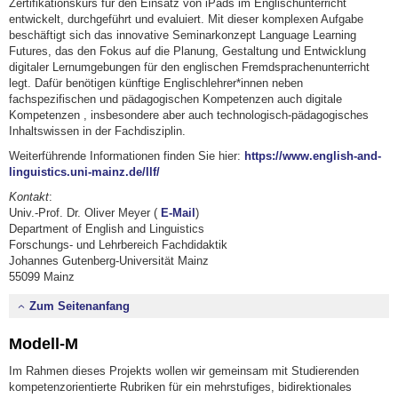
Zertifikationskurs für den Einsatz von iPads im Englischunterricht
entwickelt, durchgeführt und evaluiert. Mit dieser komplexen Aufgabe
beschäftigt sich das innovative Seminarkonzept Language Learning
Futures, das den Fokus auf die Planung, Gestaltung und Entwicklung
digitaler Lernumgebungen für den englischen Fremdsprachenunterricht
legt. Dafür benötigen künftige Englischlehrer*innen neben
fachspezifischen und pädagogischen Kompetenzen auch digitale
Kompetenzen , insbesondere aber auch technologisch-pädagogisches
Inhaltswissen in der Fachdisziplin.
Weiterführende Informationen finden Sie hier:
https://www.english-and-
linguistics.uni-mainz.de/llf/
Kontakt
:
Univ.-Prof. Dr. Oliver Meyer (
E-Mail
)
Department of English and Linguistics
Forschungs- und Lehrbereich Fachdidaktik
Johannes Gutenberg-Universität Mainz
55099 Mainz
Zum Seitenanfang
Modell-M
Im Rahmen dieses Projekts wollen wir gemeinsam mit Studierenden
kompetenzorientierte Rubriken für ein mehrstufiges, bidirektionales