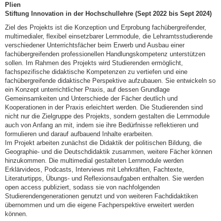
Plien
Stiftung Innovation in der Hochschullehre (Sept 2022 bis Sept 2024)
Ziel des Projekts ist die Konzeption und Erprobung fachübergreifender,
multimedialer, flexibel einsetzbarer Lernmodule, die Lehramtsstudierende
verschiedener Unterrichtsfächer beim Erwerb und Ausbau einer
fachübergreifenden professionellen Handlungskompetenz unterstützen
sollen. Im Rahmen des Projekts wird Studierenden ermöglicht,
fachspezifische didaktische Kompetenzen zu vertiefen und eine
fachübergreifende didaktische Perspektive aufzubauen. Sie entwickeln so
ein Konzept unterrichtlicher Praxis, auf dessen Grundlage
Gemeinsamkeiten und Unterschiede der Fächer deutlich und
Kooperationen in der Praxis erleichtert werden. Die Studierenden sind
nicht nur die Zielgruppe des Projekts, sondern gestalten die Lernmodule
auch von Anfang an mit, indem sie ihre Bedürfnisse reflektieren und
formulieren und darauf aufbauend Inhalte erarbeiten.
Im Projekt arbeiten zunächst die Didaktik der politischen Bildung, die
Geographie- und die Deutschdidaktik zusammen, weitere Fächer können
hinzukommen. Die multimedial gestalteten Lernmodule werden
Erklärvideos, Podcasts, Interviews mit Lehrkräften, Fachtexte,
Literaturtipps, Übungs- und Reflexionsaufgaben enthalten. Sie werden
open access publiziert, sodass sie von nachfolgenden
Studierendengenerationen genutzt und von weiteren Fachdidaktiken
übernommen und um die eigene Fachperspektive erweitert werden
können.